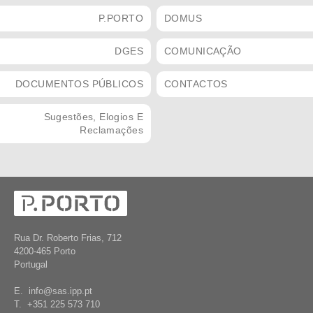
P.PORTO
DOMUS
DGES
COMUNICAÇÃO
DOCUMENTOS PÚBLICOS
CONTACTOS
Sugestões, Elogios E
Reclamações
Rua Dr. Roberto Frias, 712
4200-465 Porto
Portugal
E. info@sas.ipp.pt
T. +351 225 573 710