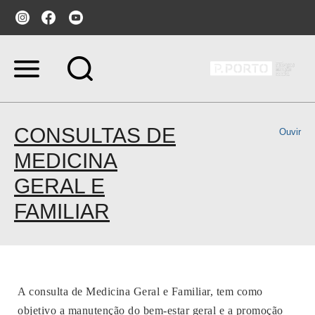
Ir
para
o
conteúdo.
|
Ir
CONSULTAS DE
Ouvir
para
a
MEDICINA
navegação
GERAL E
FAMILIAR
A consulta de Medicina Geral e Familiar, tem como
objetivo a manutenção do bem-estar geral e a promoção