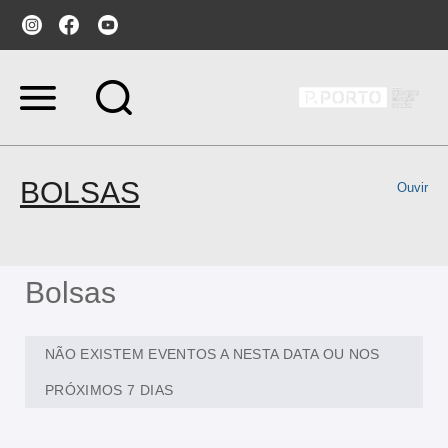
Ir
para
o
conteúdo.
|
Ir
BOLSAS
Ouvir
para
a
navegação
Bolsas
NÃO EXISTEM EVENTOS A NESTA DATA OU NOS
PRÓXIMOS 7 DIAS