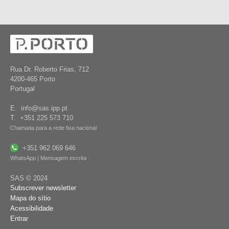
Rua Dr. Roberto Frias, 712
4200-465 Porto
Portugal
E. info@sas.ipp.pt
T. +351 225 573 710
Chamada para a rede fixa nacional
+351 962 069 646
WhatsApp | Mensagem escrita
SAS © 2024
Subscrever newsletter
Mapa do sítio
Acessibilidade
Entrar