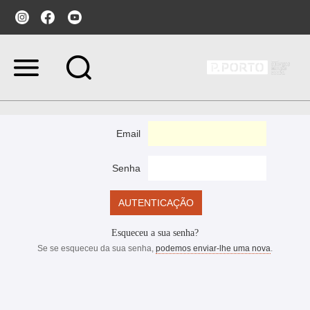
Ir
para
o
conteúdo.
|
Ir
Email
para
a
navegação
Senha
Esqueceu a sua senha?
Se se esqueceu da sua senha,
podemos enviar-lhe uma nova
.